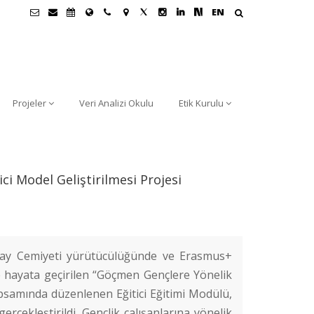
EN
Projeler
Veri Analizi Okulu
Etik Kurulu
i Model Geliştirilmesi Projesi
şilay Cemiyeti yürütücülüğünde ve Erasmus+
 hayata geçirilen “Göçmen Gençlere Yönelik
apsamında düzenlenen Eğitici Eğitimi Modülü,
rçekleştirildi. Gençlik çalışanlarına yönelik