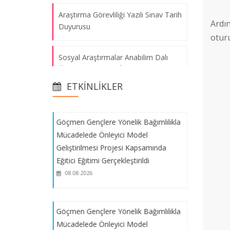
Araştırma Görevliliği Yazılı Sınav Tarih
Ardı
Duyurusu
Hamburg Ziyareti: Göçmen Gençler
oturu
İçin Bağımlılığa Karşı Önleme Modeli
Sosyal Araştırmalar Anabilim Dalı
Projesi Kapsamında Uluslararası
Öğretim Görevlisi Ön Değerlendirme
Deneyim Paylaşımı
Sonuçları
08.08.2026
ETKINLIKLER
Sosyal Araştırmalar Anabilim Dalı
Göçmen Gençlere Yönelik Bağımlılıkla
Araştırma Görevlisi Ön Değerlendirme
Mücadelede Önleyici Model
Sonuçları
Geliştirilmesi Projesi Kapsamında
Eğitici Eğitimi Gerçekleştirildi
Nüfusbilim Anabilim Dalı Araştırma
08.08.2026
Görevlisi Ön Değerlendirme Sonuçları
Veri Analizi Okulu’nda Önemli Tarih ve
Göçmen Gençlere Yönelik Bağımlılıkla
Ders Giriş Sistemi Güncellemesi!
Mücadelede Önleyici Model