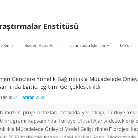
raştırmalar Enstitüsü
iz Kimiz
Bizden Haberler
Lisansüstü İşlemler
LABs
en Gençlere Yönelik Bağımlılıkla Mücadelede Önleyic
amında Eğitici Eğitimi Gerçekleştirildi
Tarihi:
01 Haziran 2026
itümüzün proje ortakları arasında yer aldığı, Türkiye Ye
0 programı kapsamında Türkiye Ulusal Ajansı destekleriyle
lılıkla Mücadelede Önleyici Model Geliştirilmesi” projesi k
ıs 2026 tarihinde İstanbul’daki Yeşilay Genel Merkezi’nde ge