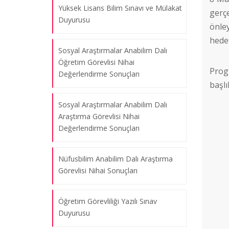
Yüksek Lisans Bilim Sınavı ve Mülakat
gerç
Duyurusu
önle
hedef
Sosyal Araştırmalar Anabilim Dalı
Öğretim Görevlisi Nihai
Prog
Değerlendirme Sonuçları
Göçmen Gençlere Yönelik Bağımlılıkla
başlı
Mücadelede Önleyici Model
Sosyal Araştırmalar Anabilim Dalı
Geliştirilmesi Projesi Kapsamında
Araştırma Görevlisi Nihai
Eğitici Eğitimi Gerçekleştirildi
Değerlendirme Sonuçları
08.08.2026
Nüfusbilim Anabilim Dalı Araştırma
Görevlisi Nihai Sonuçları
Göçmen Gençlere Yönelik Bağımlılıkla
Mücadelede Önleyici Model
Geliştirilmesi Projesi Kapsamında Oslo
Öğretim Görevliliği Yazılı Sınav
Ziyareti Gerçekleştirildi
Duyurusu
08.08.2026