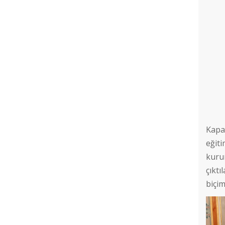
Duyurusu
Sosyal Araştırmalar Anabilim Dalı
Öğretim Görevlisi Nihai
Değerlendirme Sonuçları
Sosyal Araştırmalar Anabilim Dalı
Araştırma Görevlisi Nihai
Değerlendirme Sonuçları
Kapa
eğiti
Nüfusbilim Anabilim Dalı Araştırma
kuru
Görevlisi Nihai Sonuçları
çıkt
biçi
Öğretim Görevliliği Yazılı Sınav
Duyurusu