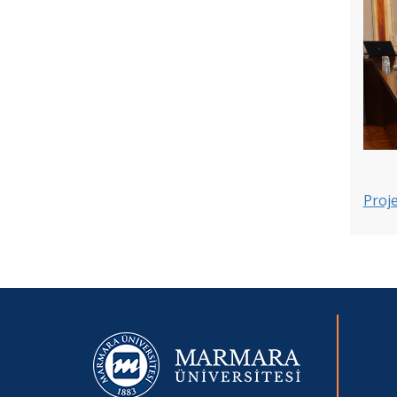
Araştırma Görevliliği Yazılı Sınav Tarih
Duyurusu
Proje